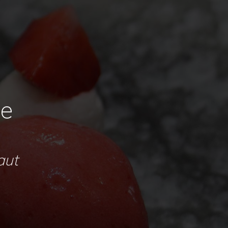
le
aut