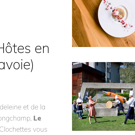
Hôtes en
avoie)
deleine et de la
 Longchamp,
Le
Clochettes vous